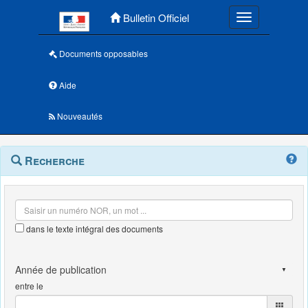
Menu principal
Bulletin Officiel
Toggle navigatio
Documents opposables
Aide
Nouveautés
Navigation
Menu
Recherche
contextuel
et
outils
annexes
dans le texte intégral des documents
entre le