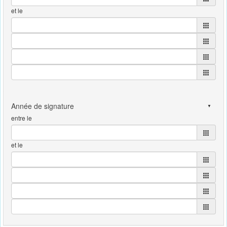
et le
entre le
et le