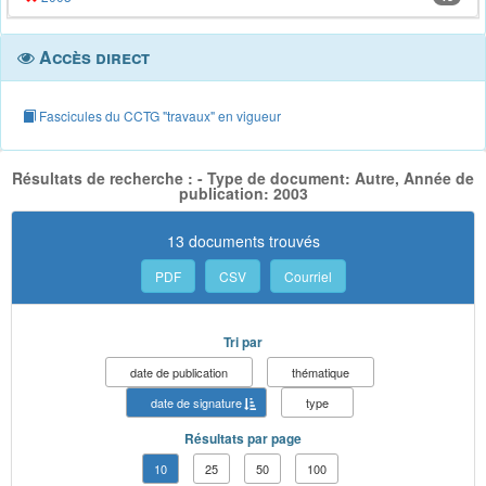
Accès direct
Fascicules du CCTG "travaux" en vigueur
Résultats de recherche : - Type de document: Autre, Année de
publication: 2003
13 documents trouvés
PDF
CSV
Courriel
Tri par
date de publication
thématique
date de signature
type
Résultats par page
10
25
50
100