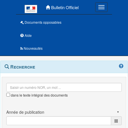
Menu principal
Bulletin Officiel
Toggle navigatio
Documents opposables
Aide
Nouveautés
Navigation
Menu
Recherche
contextuel
et
outils
annexes
dans le texte intégral des documents