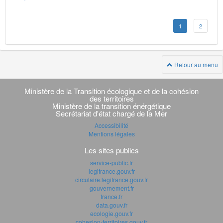
1
2
Retour au menu
Navigation
transverse
Ministère de la Transition écologique et de la cohésion
des territoires
Ministère de la transition énérgétique
Secrétariat d'état chargé de la Mer
Accessibilité
Mentions légales
Les sites publics
service-public.fr
legifrance.gouv.fr
circulaire.legifrance.gouv.fr
gouvernement.fr
france.fr
data.gouv.fr
ecologie.gouv.fr
cohesion-territoires.gouv.fr