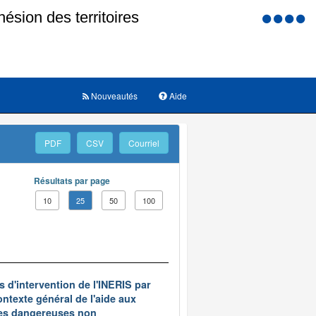
Menu
d'accessi
Nouveautés
Aide
PDF
CSV
Courriel
Résultats par page
10
25
50
100
és d'intervention de l'INERIS par
ontexte général de l'aide aux
ces dangereuses non