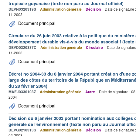
tropicale guyanaise (texte non paru au Journal officiel)
DEVN0320319S
Administration générale
Décision
Date de signature 
11-2003
Document principal
Circulaire du 26 juin 2003 relative à la politique du ministère 
développement durable vis-à-vis du monde associatif (texte n
DEVD0320337C
Administration générale
Circulaire
Date de signatur
11-2003
Document principal
Décret no 2004-33 du 8 janvier 2004 portant création d'une 
large des côtes du territoire de la République en Méditerranée 
du 28 février 2004)
MAEJ0330108Z
Administration générale
Autre
Date de signature : 0
2004
Document principal
Décision du 6 janvier 2003 portant nomination aux collèges d
générale de l'environnement (texte non paru au Journal offici
DEVG0210313S
Administration générale
Décision
Date de signature 
02-2003