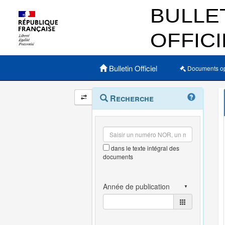
Menu principal
Bulletin Officiel
Documents o
Navigation
Menu
Recherche
contextuel
et
outils
annexes
dans le texte intégral des
documents