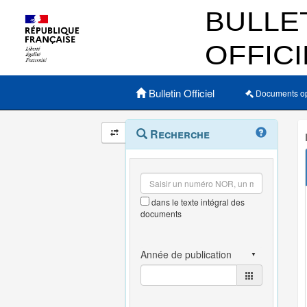
Menu principal
Bulletin Officiel
Documents o
Navigation
Menu
Recherche
contextuel
et
outils
annexes
dans le texte intégral des
documents