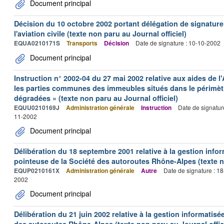
Document principal
Décision du 10 octobre 2002 portant délégation de signature
l'aviation civile (texte non paru au Journal officiel)
EQUA0210171S
Transports
Décision
Date de signature : 10-10-2002
Document principal
Instruction n° 2002-04 du 27 mai 2002 relative aux aides de 
les parties communes des immeubles situés dans le périmèt
dégradées » (texte non paru au Journal officiel)
EQUU0210169J
Administration générale
Instruction
Date de signatur
11-2002
Document principal
Délibération du 18 septembre 2001 relative à la gestion info
pointeuse de la Société des autoroutes Rhône-Alpes (texte no
EQUP0210161X
Administration générale
Autre
Date de signature : 1
2002
Document principal
Délibération du 21 juin 2002 relative à la gestion informatisé
des autoroutes Rhône-Alpes (texte non paru au Journal offici