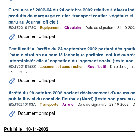
Circulaire n° 2002-64 du 24 octobre 2002 relative à divers indi
produits de marquage routier, transport routier, végétaux et
paru au Journal officiel)
EQUE0210178C
Équipement
Circulaire
Date de signature : 24-10-200
Document principal
Rectificatif à l'arrêté du 24 septembre 2002 portant désigna
l'administration au comité technique paritaire institué auprè
interministérielle d'inspection du logement social (texte non 
EQUV0210158Z
Logement et construction
Rectificatif
Date de signat
25-11-2002
Document principal
Arrêté du 28 octobre 2002 portant déclassement d'une maiso
public fluvial du canal de Roubaix (Nord) (texte non paru au J
EQUT0210183A
Transports
Arrêté
Date de signature : 28-10-2002
D
Document principal
Publié le : 10-11-2002