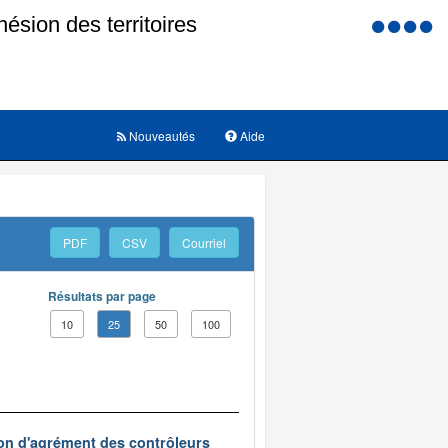
Menu
d'accessi
Nouveautés
Aide
PDF
CSV
Courriel
Résultats par page
10
25
50
100
on d'agrément des contrôleurs