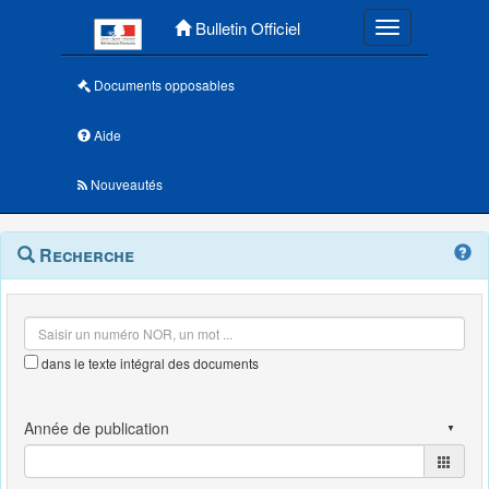
Menu principal
Bulletin Officiel
Toggle navigatio
Documents opposables
Aide
Nouveautés
Navigation
Menu
Recherche
contextuel
et
outils
annexes
dans le texte intégral des documents