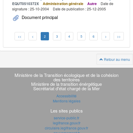
EQUT0510372X
Administration générale
Autre
Date de
signature : 25-10-2004
Date de publication : 25-12-2005
Document principal
<<
<
2
3
4
5
6
>
>>
Retour au menu
Navigation
transverse
Ministère de la Transition écologique et de la cohésion
des territoires
Ministère de la transition énérgétique
Secrétariat d'état chargé de la Mer
Accessibilité
Mentions légales
Les sites publics
service-public.fr
legifrance.gouv.fr
circulaire.legifrance.gouv.fr
gouvernement.fr