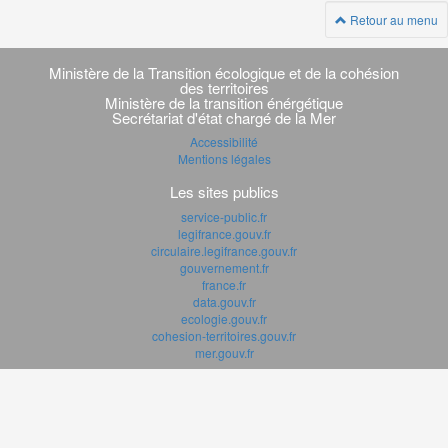
Retour au menu
Navigation
transverse
Ministère de la Transition écologique et de la cohésion
des territoires
Ministère de la transition énérgétique
Secrétariat d'état chargé de la Mer
Accessibilité
Mentions légales
Les sites publics
service-public.fr
legifrance.gouv.fr
circulaire.legifrance.gouv.fr
gouvernement.fr
france.fr
data.gouv.fr
ecologie.gouv.fr
cohesion-territoires.gouv.fr
mer.gouv.fr