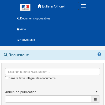
Menu principal
Bulletin Officiel
Toggle navigatio
Documents opposables
Aide
Nouveautés
Navigation
Menu
Recherche
contextuel
et
outils
annexes
dans le texte intégral des documents