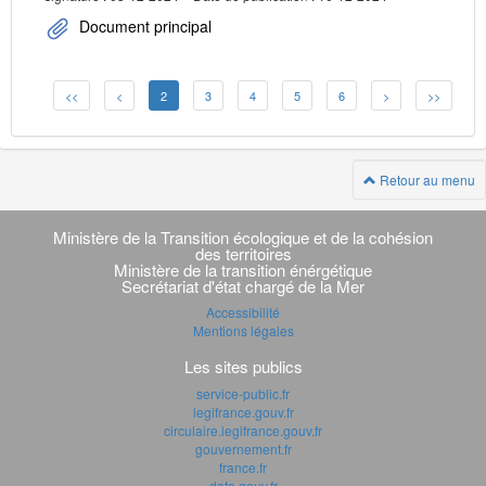
Document principal
<<
<
2
3
4
5
6
>
>>
Retour au menu
Navigation
transverse
Ministère de la Transition écologique et de la cohésion
des territoires
Ministère de la transition énérgétique
Secrétariat d'état chargé de la Mer
Accessibilité
Mentions légales
Les sites publics
service-public.fr
legifrance.gouv.fr
circulaire.legifrance.gouv.fr
gouvernement.fr
france.fr
data.gouv.fr