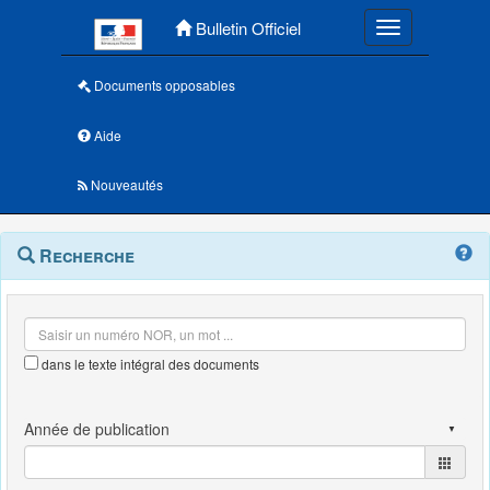
Menu principal
Bulletin Officiel
Toggle navigatio
Documents opposables
Aide
Nouveautés
Navigation
Menu
Recherche
contextuel
et
outils
annexes
dans le texte intégral des documents