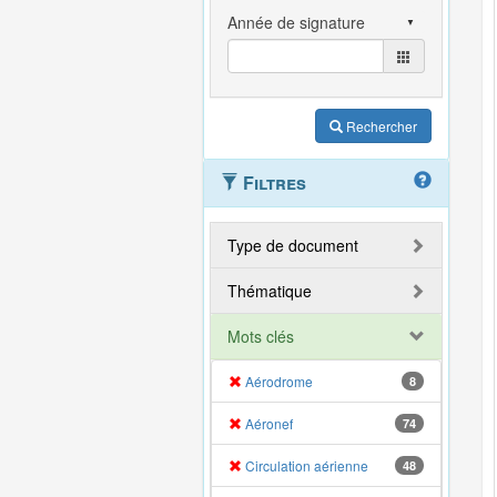
Rechercher
Filtres
Type de document
Thématique
Mots clés
Aérodrome
8
Aéronef
74
Circulation aérienne
48