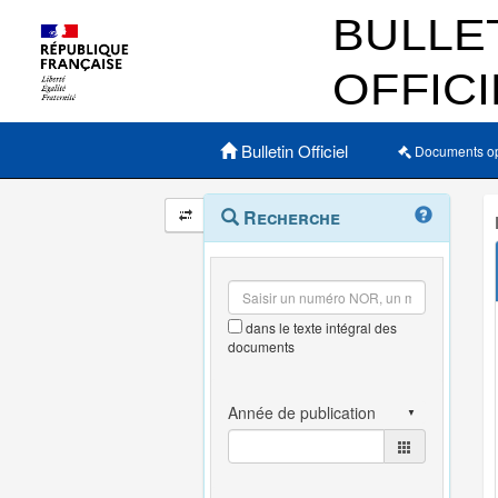
Menu principal
Bulletin Officiel
Documents o
Navigation
Menu
Recherche
contextuel
et
outils
annexes
dans le texte intégral des
documents