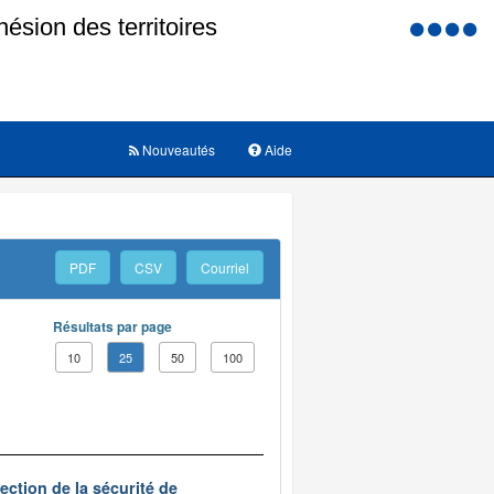
Menu
d'accessi
Nouveautés
Aide
PDF
CSV
Courriel
Résultats par page
10
25
50
100
ection de la sécurité de