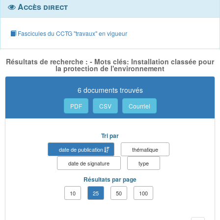
Accès direct
Fascicules du CCTG "travaux" en vigueur
Résultats de recherche : - Mots clés: Installation classée pour
la protection de l'environnement
6 documents trouvés
PDF
CSV
Courriel
Tri par
date de publication
thématique
date de signature
type
Résultats par page
10
25
50
100