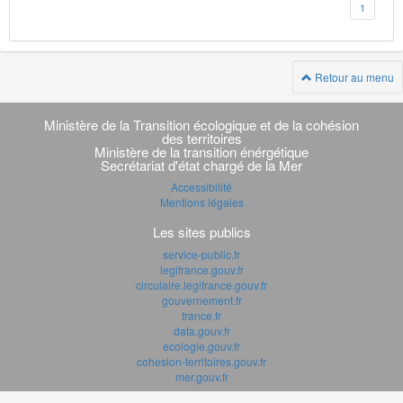
1
Retour au menu
Navigation
transverse
Ministère de la Transition écologique et de la cohésion
des territoires
Ministère de la transition énérgétique
Secrétariat d'état chargé de la Mer
Accessibilité
Mentions légales
Les sites publics
service-public.fr
legifrance.gouv.fr
circulaire.legifrance.gouv.fr
gouvernement.fr
france.fr
data.gouv.fr
ecologie.gouv.fr
cohesion-territoires.gouv.fr
mer.gouv.fr