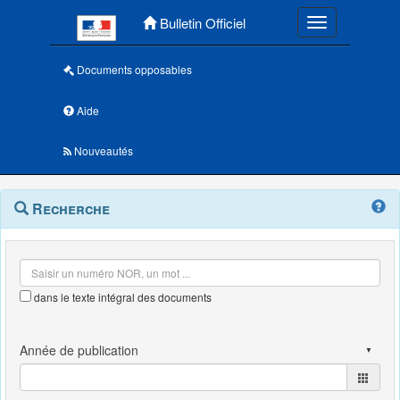
Menu principal
Bulletin Officiel
Toggle navigatio
Documents opposables
Aide
Nouveautés
Navigation
Menu
Recherche
contextuel
et
outils
annexes
dans le texte intégral des documents