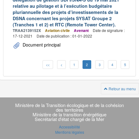
relative au pilotage et à l’exécution budgétaire
pluriannuelle des projets d’investissements de la
DSNA concernant les projets SYSAT Groupe 2
(Tranches 1 et 2) et RTC (Remote Tower Center).
TRAA2139152X
Aviation civile
Avenant
Date de signature :
17-12-2021
Date de publication : 01-01-2022
Document principal
<<
<
1
2
3
4
5
Retour au menu
Navigation
transverse
Ministère de la Transition écologique et de la cohésion
des territoires
Ministère de la transition énérgétique
Secrétariat d'état chargé de la Mer
Accessibilité
Mentions légales