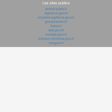
Les sites publics
service-public.fr
legifrance.gouv.fr
circulaire.legifrance.gouv.fr
gouvernement.fr
france.fr
data.gouv.fr
ecologie.gouv.fr
cohesion-territoires.gouv.fr
mer.gouv.fr