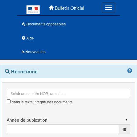
Menu principal
Bulletin Officiel
Toggle navigatio
Documents opposables
Aide
Nouveautés
Navigation
Menu
Recherche
contextuel
et
outils
annexes
dans le texte intégral des documents