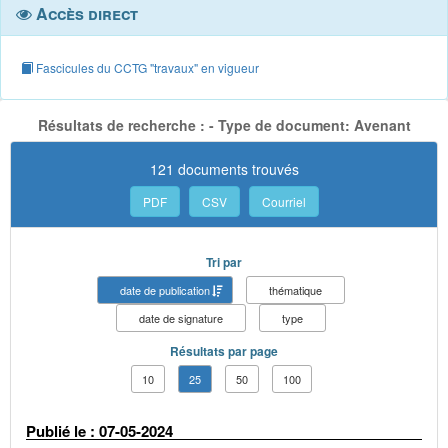
Accès direct
Fascicules du CCTG "travaux" en vigueur
Résultats de recherche : - Type de document: Avenant
121 documents trouvés
PDF
CSV
Courriel
Tri par
date de publication
thématique
date de signature
type
Résultats par page
10
25
50
100
Publié le : 07-05-2024