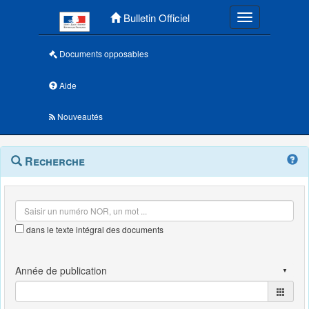
Menu principal
Bulletin Officiel
Toggle navigatio
Documents opposables
Aide
Nouveautés
Navigation
Menu
Recherche
contextuel
et
outils
annexes
dans le texte intégral des documents