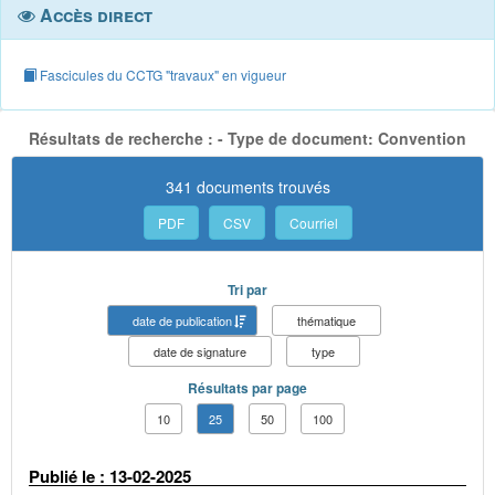
Accès direct
Fascicules du CCTG "travaux" en vigueur
Résultats de recherche : - Type de document: Convention
341 documents trouvés
PDF
CSV
Courriel
Tri par
date de publication
thématique
date de signature
type
Résultats par page
10
25
50
100
Publié le : 13-02-2025