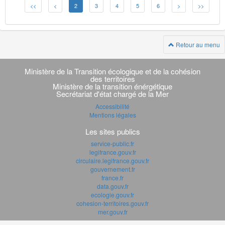
<<
<
2
3
4
5
6
>
>>
Retour au menu
Navigation
transverse
Ministère de la Transition écologique et de la cohésion
des territoires
Ministère de la transition énérgétique
Secrétariat d'état chargé de la Mer
Accessibilité
Mentions légales
Les sites publics
service-public.fr
legifrance.gouv.fr
circulaire.legifrance.gouv.fr
gouvernement.fr
france.fr
data.gouv.fr
ecologie.gouv.fr
cohesion-territoires.gouv.fr
mer.gouv.fr