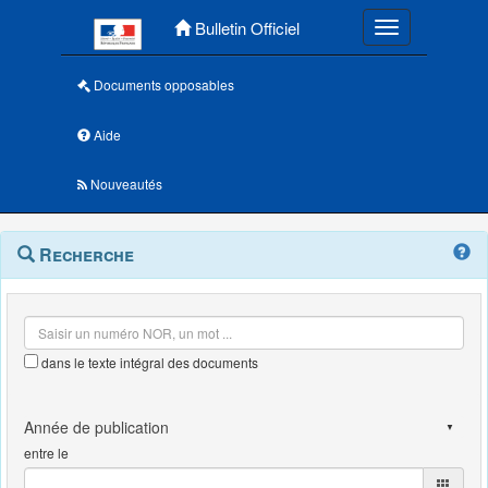
Menu principal
Bulletin Officiel
Toggle navigatio
Documents opposables
Aide
Nouveautés
Navigation
Menu
Recherche
contextuel
et
outils
annexes
dans le texte intégral des documents
entre le