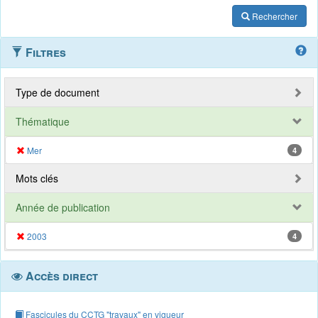
Rechercher
Filtres
Type de document
Thématique
Mer
4
Mots clés
Année de publication
2003
4
Accès direct
Fascicules du CCTG "travaux" en vigueur