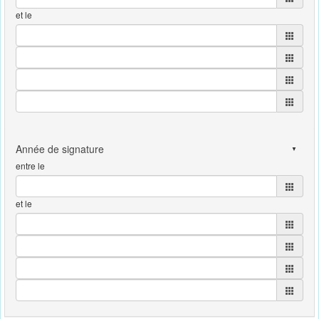
et le
entre le
et le