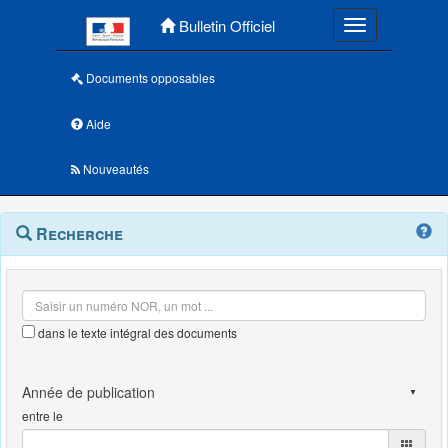
Menu principal
Bulletin Officiel
Toggle navigatio
Documents opposables
Aide
Nouveautés
Navigation
Menu
Recherche
contextuel
et
outils
annexes
dans le texte intégral des documents
entre le