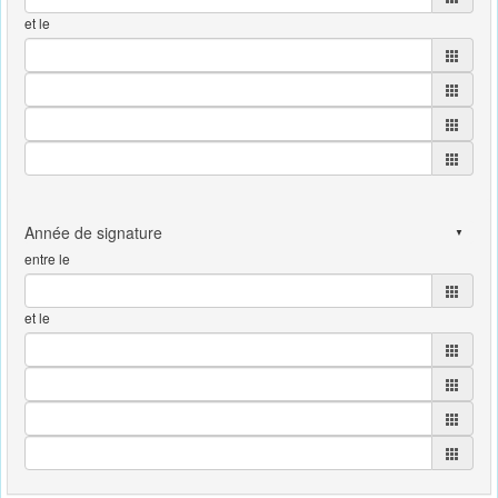
et le
entre le
et le