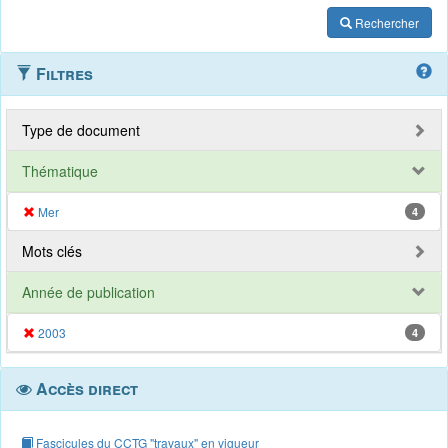
Rechercher
Filtres
Type de document
Thématique
Mer
4
Mots clés
Année de publication
2003
4
Accès direct
Fascicules du CCTG "travaux" en vigueur