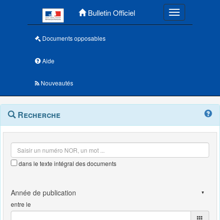
Menu principal
Bulletin Officiel
Toggle navigatio
Documents opposables
Aide
Nouveautés
Navigation
Menu
Recherche
contextuel
et
outils
annexes
dans le texte intégral des documents
entre le