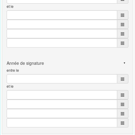
et le
entre le
et le