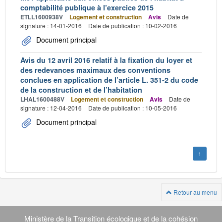
comptabilité publique à l’exercice 2015
ETLL1600938V
Logement et construction
Avis
Date de
signature : 14-01-2016
Date de publication : 10-02-2016
Document principal
Avis du 12 avril 2016 relatif à la fixation du loyer et
des redevances maximaux des conventions
conclues en application de l’article L. 351-2 du code
de la construction et de l’habitation
LHAL1600488V
Logement et construction
Avis
Date de
signature : 12-04-2016
Date de publication : 10-05-2016
Document principal
1
Retour au menu
Navigation
transverse
Ministère de la Transition écologique et de la cohésion