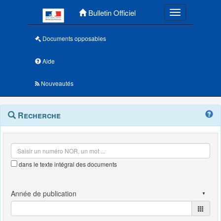
Menu principal
Bulletin Officiel
Toggle navigatio
Documents opposables
Aide
Nouveautés
Navigation
Menu
Recherche
contextuel
et
outils
annexes
dans le texte intégral des documents