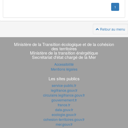
1
Retour au menu
Navigation
transverse
Ministère de la Transition écologique et de la cohésion
des territoires
Ministère de la transition énérgétique
Secrétariat d'état chargé de la Mer
Accessibilité
Mentions légales
Les sites publics
service-public.fr
legifrance.gouv.fr
circulaire.legifrance.gouv.fr
gouvernement.fr
france.fr
data.gouv.fr
ecologie.gouv.fr
cohesion-territoires.gouv.fr
mer.gouv.fr