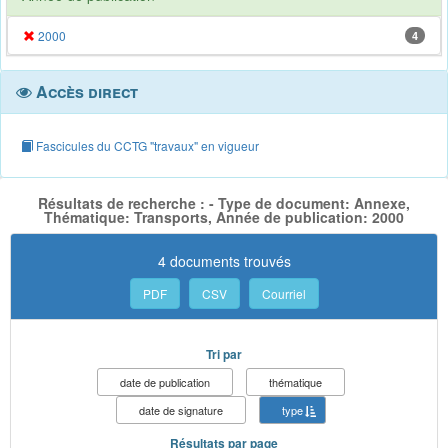
2000
4
Accès direct
Fascicules du CCTG "travaux" en vigueur
Résultats de recherche : - Type de document: Annexe,
Thématique: Transports, Année de publication: 2000
4 documents trouvés
PDF
CSV
Courriel
Tri par
date de publication
thématique
date de signature
type
Résultats par page