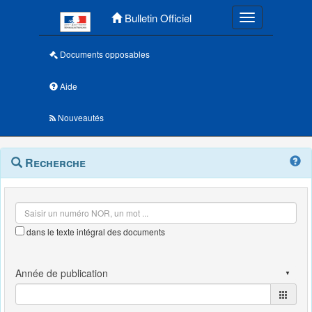
Menu principal
Bulletin Officiel
Toggle navigatio
Documents opposables
Aide
Nouveautés
Navigation
Menu
Recherche
contextuel
et
outils
annexes
dans le texte intégral des documents