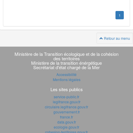
1
Retour au menu
Navigation
transverse
Ministère de la Transition écologique et de la cohésion
des territoires
Ministère de la transition énérgétique
Secrétariat d'état chargé de la Mer
Accessibilité
Mentions légales
Les sites publics
service-public.fr
legifrance.gouv.fr
circulaire.legifrance.gouv.fr
gouvernement.fr
france.fr
data.gouv.fr
ecologie.gouv.fr
cohesion-territoires.gouv.fr