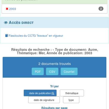
2003
2
Accès direct
Fascicules du CCTG "travaux" en vigueur
Résultats de recherche : - Type de document: Autre,
Thématique: Mer, Année de publication: 2003
2 documents trouvés
PDF
CSV
Courriel
Tri par
date de publication
thématique
date de signature
type
Résultats par page