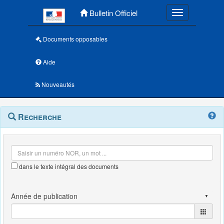
Menu principal
Bulletin Officiel
Toggle navigatio
Documents opposables
Aide
Nouveautés
Navigation
Menu
Recherche
contextuel
et
outils
annexes
dans le texte intégral des documents