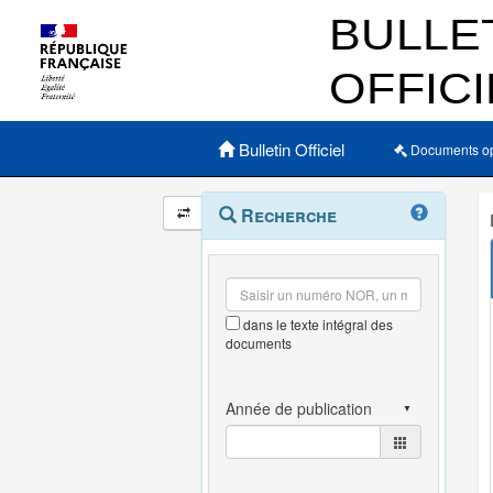
Menu principal
Bulletin Officiel
Documents o
Navigation
Menu
Recherche
contextuel
et
outils
annexes
dans le texte intégral des
documents