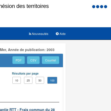
Menu
d'accessi
Nouveautés
Aide
 Mer, Année de publication: 2003
PDF
CSV
Courriel
Résultats par page
10
25
50
100
rantie RTT - Frais commun du 28