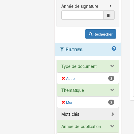
Rechercher
Filtres
Type de document
Autre
2
Thématique
Mer
2
Mots clés
Année de publication