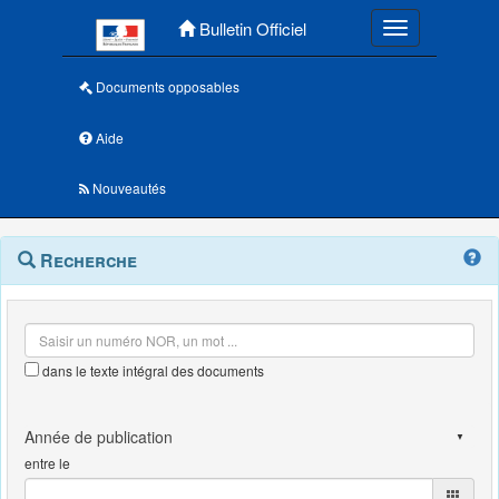
Menu principal
Bulletin Officiel
Toggle navigatio
Documents opposables
Aide
Nouveautés
Navigation
Menu
Recherche
contextuel
et
outils
annexes
dans le texte intégral des documents
entre le