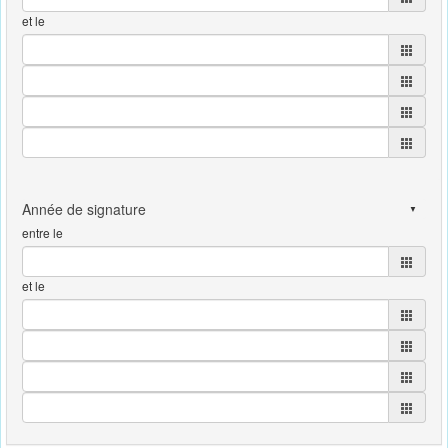
et le
entre le
et le