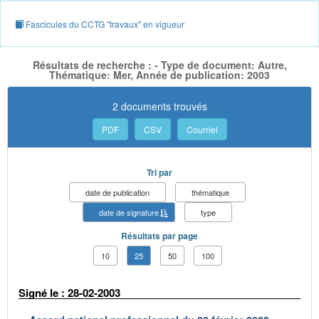
Fascicules du CCTG "travaux" en vigueur
Résultats de recherche : - Type de document: Autre,
Thématique: Mer, Année de publication: 2003
2 documents trouvés
PDF
CSV
Courriel
Tri par
date de publication
thématique
date de signature
type
Résultats par page
10
25
50
100
Signé le : 28-02-2003