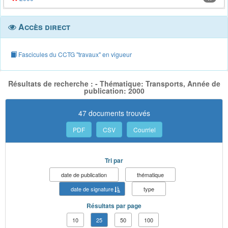
Accès direct
Fascicules du CCTG "travaux" en vigueur
Résultats de recherche : - Thématique: Transports, Année de
publication: 2000
47 documents trouvés
PDF
CSV
Courriel
Tri par
date de publication
thématique
date de signature
type
Résultats par page
10
25
50
100