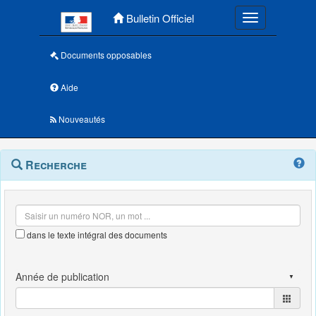
Menu principal
Bulletin Officiel
Toggle navigatio
Documents opposables
Aide
Nouveautés
Navigation
Menu
Recherche
contextuel
et
outils
annexes
dans le texte intégral des documents