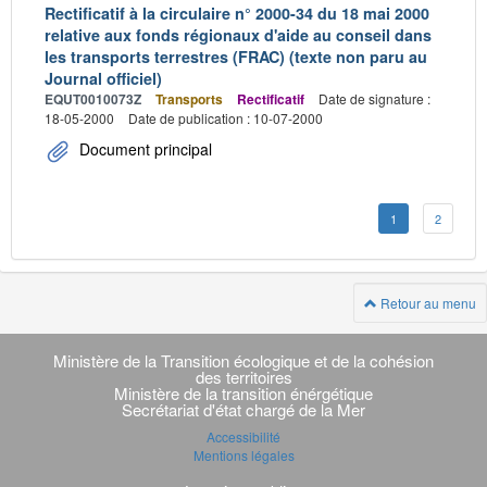
Rectificatif à la circulaire n° 2000-34 du 18 mai 2000
relative aux fonds régionaux d'aide au conseil dans
les transports terrestres (FRAC) (texte non paru au
Journal officiel)
EQUT0010073Z
Transports
Rectificatif
Date de signature :
18-05-2000
Date de publication : 10-07-2000
Document principal
1
2
Retour au menu
Navigation
transverse
Ministère de la Transition écologique et de la cohésion
des territoires
Ministère de la transition énérgétique
Secrétariat d'état chargé de la Mer
Accessibilité
Mentions légales