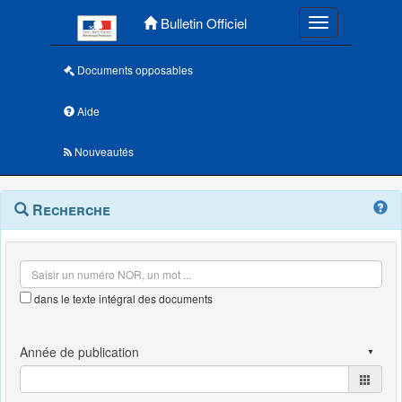
Menu principal
Bulletin Officiel
Toggle navigatio
Documents opposables
Aide
Nouveautés
Navigation
Menu
Recherche
contextuel
et
outils
annexes
dans le texte intégral des documents