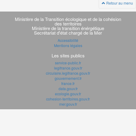
Retour au menu
Navigation
transverse
Ministère de la Transition écologique et de la cohésion
des territoires
Ministère de la transition énérgétique
Secrétariat d'état chargé de la Mer
Accessibilité
Mentions légales
Les sites publics
service-public.fr
legifrance.gouv.fr
circulaire.legifrance.gouv.fr
gouvernement.fr
france.fr
data.gouv.fr
ecologie.gouv.fr
cohesion-territoires.gouv.fr
mer.gouv.fr