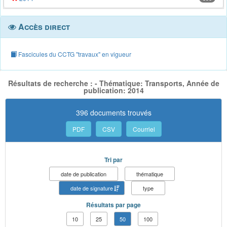
Accès direct
Fascicules du CCTG "travaux" en vigueur
Résultats de recherche : - Thématique: Transports, Année de
publication: 2014
396 documents trouvés
PDF
CSV
Courriel
Tri par
date de publication
thématique
date de signature
type
Résultats par page
10
25
50
100