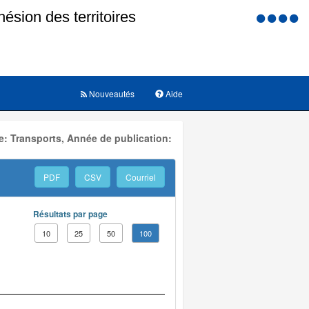
Menu
d'accessi
Nouveautés
Aide
: Transports, Année de publication:
PDF
CSV
Courriel
Résultats par page
10
25
50
100