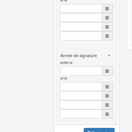
entre le
et le