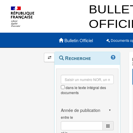
Menu principal
Bulletin Officiel
Documents o
Navigation
Menu
Recherche
contextuel
et
outils
annexes
dans le texte intégral des
documents
entre le
et le