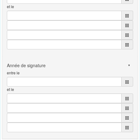
et le
entre le
et le