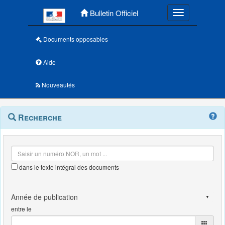
Menu principal
Bulletin Officiel
Toggle navigatio
Documents opposables
Aide
Nouveautés
Navigation
Menu
Recherche
contextuel
et
outils
annexes
dans le texte intégral des documents
entre le