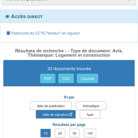
Accès direct
Fascicules du CCTG "travaux" en vigueur
Résultats de recherche : - Type de document: Avis,
Thématique: Logement et construction
33 documents trouvés
PDF
CSV
Courriel
Tri par
date de publication
thématique
date de signature
type
Résultats par page
10
25
50
100