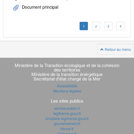
Document principal
1
2
3
4
Retour au menu
Navigation
transverse
Ministère de la Transition écologique et de la cohésion
des territoires
Ministère de la transition énérgétique
Secrétariat d'état chargé de la Mer
Accessibilité
Mentions légales
Les sites publics
service-public.fr
legifrance.gouv.fr
circulaire.legifrance.gouv.fr
gouvernement.fr
france.fr
data.gouv.fr