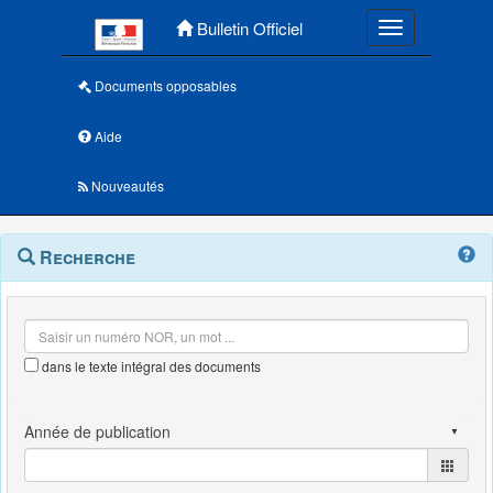
Menu principal
Bulletin Officiel
Toggle navigatio
Documents opposables
Aide
Nouveautés
Navigation
Menu
Recherche
contextuel
et
outils
annexes
dans le texte intégral des documents