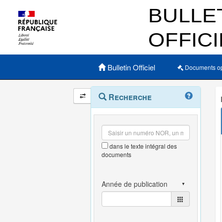
Menu principal
Bulletin Officiel
Documents o
Navigation
Menu
Recherche
contextuel
et
outils
annexes
dans le texte intégral des
documents