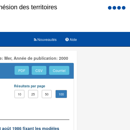
Menu
d'accessi
Nouveautés
Aide
: Mer, Année de publication: 2000
PDF
CSV
Courriel
Résultats par page
10
25
50
100
8 août 1986 fixant les modèles