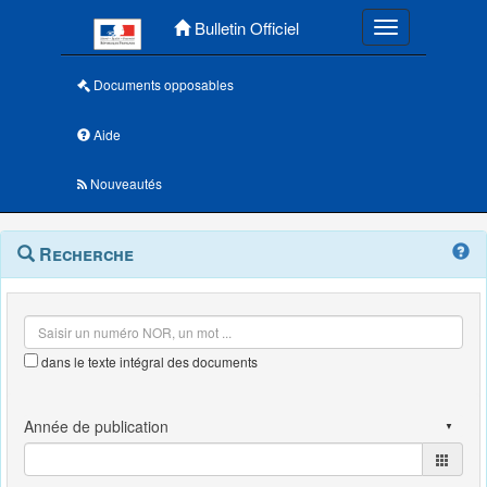
Menu principal
Bulletin Officiel
Toggle navigatio
Documents opposables
Aide
Nouveautés
Navigation
Menu
Recherche
contextuel
et
outils
annexes
dans le texte intégral des documents