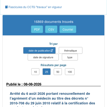
Fascicules du CCTG "travaux" en vigueur
16869 documents trouvés
PDF
CSV
Courriel
Tri par
date de publication
thématique
date de signature
type
Résultats par page
10
25
50
100
Publié le : 08-08-2026
Arrêté du 6 août 2026 portant renouvellement de
l’agrément d’un médecin au titre des décrets n°
2010-708 du 29 juin 2010 relatif à la certification des