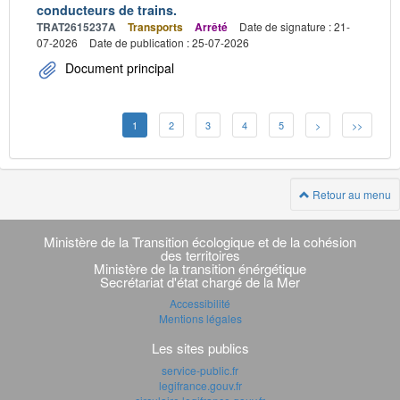
conducteurs de trains.
TRAT2615237A
Transports
Arrêté
Date de signature : 21-
07-2026
Date de publication : 25-07-2026
Document principal
1
2
3
4
5
>
>>
Retour au menu
Navigation
transverse
Ministère de la Transition écologique et de la cohésion
des territoires
Ministère de la transition énérgétique
Secrétariat d'état chargé de la Mer
Accessibilité
Mentions légales
Les sites publics
service-public.fr
legifrance.gouv.fr