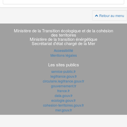
Retour au menu
Navigation
transverse
Ministère de la Transition écologique et de la cohésion
des territoires
Ministère de la transition énérgétique
Secrétariat d'état chargé de la Mer
Accessibilité
Mentions légales
Les sites publics
service-public.fr
legifrance.gouv.fr
circulaire.legifrance.gouv.fr
gouvernement.fr
france.fr
data.gouv.fr
ecologie.gouv.fr
cohesion-territoires.gouv.fr
mer.gouv.fr