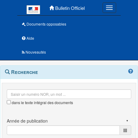
Menu principal
Bulletin Officiel
Toggle navigatio
Documents opposables
Aide
Nouveautés
Navigation
Menu
Recherche
contextuel
et
outils
annexes
dans le texte intégral des documents