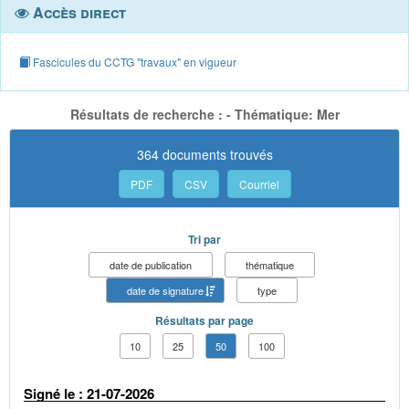
Accès direct
Fascicules du CCTG "travaux" en vigueur
Résultats de recherche : - Thématique: Mer
364 documents trouvés
PDF
CSV
Courriel
Tri par
date de publication
thématique
date de signature
type
Résultats par page
10
25
50
100
Signé le : 21-07-2026