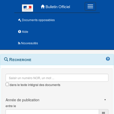
Menu principal
Bulletin Officiel
Toggle navigatio
Documents opposables
Aide
Nouveautés
Navigation
Menu
Recherche
contextuel
et
outils
annexes
dans le texte intégral des documents
entre le