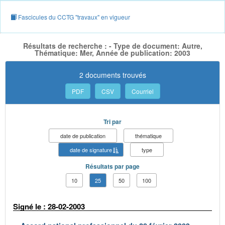
Fascicules du CCTG "travaux" en vigueur
Résultats de recherche : - Type de document: Autre,
Thématique: Mer, Année de publication: 2003
2 documents trouvés
PDF
CSV
Courriel
Tri par
date de publication
thématique
date de signature
type
Résultats par page
10
25
50
100
Signé le : 28-02-2003