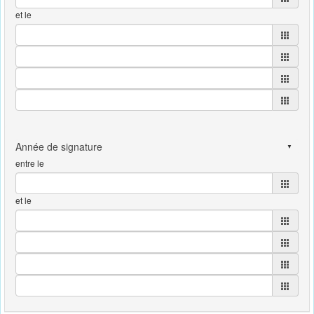
et le
entre le
et le