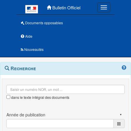
Menu principal
Bulletin Officiel
Toggle navigatio
Documents opposables
Aide
Nouveautés
Navigation
Menu
Recherche
contextuel
et
outils
annexes
dans le texte intégral des documents