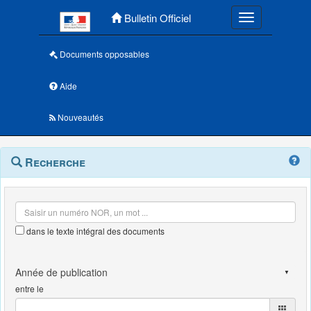
Menu principal
Bulletin Officiel
Toggle navigatio
Documents opposables
Aide
Nouveautés
Navigation
Menu
Recherche
contextuel
et
outils
annexes
dans le texte intégral des documents
entre le