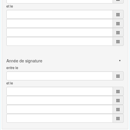
et le
entre le
et le