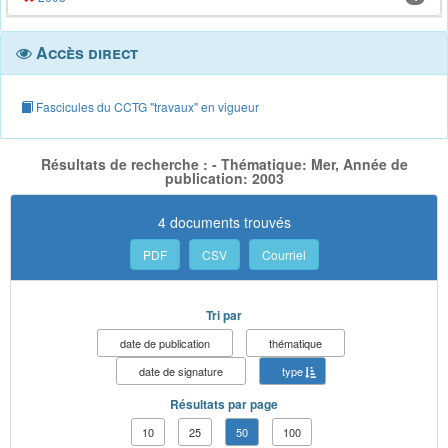
Accès direct
Fascicules du CCTG "travaux" en vigueur
Résultats de recherche : - Thématique: Mer, Année de
publication: 2003
4 documents trouvés
PDF
CSV
Courriel
Tri par
date de publication
thématique
date de signature
type
Résultats par page
10
25
50
100