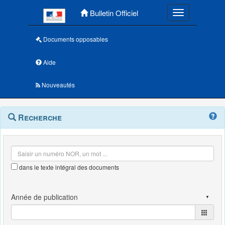
Menu principal
Bulletin Officiel
Toggle navigatio
Documents opposables
Aide
Nouveautés
Navigation
Menu
Recherche
contextuel
et
outils
annexes
dans le texte intégral des documents