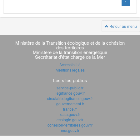
1
Retour au menu
Navigation
transverse
Ministère de la Transition écologique et de la cohésion
des territoires
Ministère de la transition énérgétique
Secrétariat d'état chargé de la Mer
Accessibilité
Mentions légales
Les sites publics
service-public.fr
legifrance.gouv.fr
circulaire.legifrance.gouv.fr
gouvernement.fr
france.fr
data.gouv.fr
ecologie.gouv.fr
cohesion-territoires.gouv.fr
mer.gouv.fr