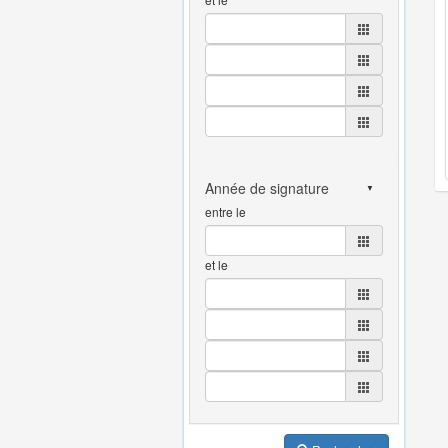
entre le
et le