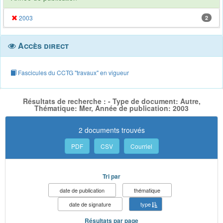
2003
2
Accès direct
Fascicules du CCTG "travaux" en vigueur
Résultats de recherche : - Type de document: Autre,
Thématique: Mer, Année de publication: 2003
2 documents trouvés
PDF
CSV
Courriel
Tri par
date de publication
thématique
date de signature
type
Résultats par page