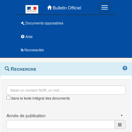
Menu principal
Bulletin Officiel
Toggle navigatio
Documents opposables
Aide
Nouveautés
Navigation
Menu
Recherche
contextuel
et
outils
annexes
dans le texte intégral des documents