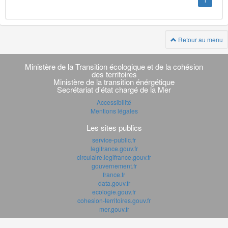
1
Retour au menu
Navigation
transverse
Ministère de la Transition écologique et de la cohésion
des territoires
Ministère de la transition énérgétique
Secrétariat d'état chargé de la Mer
Accessibilité
Mentions légales
Les sites publics
service-public.fr
legifrance.gouv.fr
circulaire.legifrance.gouv.fr
gouvernement.fr
france.fr
data.gouv.fr
ecologie.gouv.fr
cohesion-territoires.gouv.fr
mer.gouv.fr