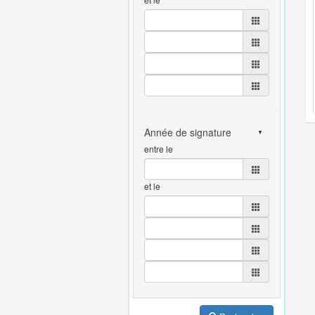
entre le
et le