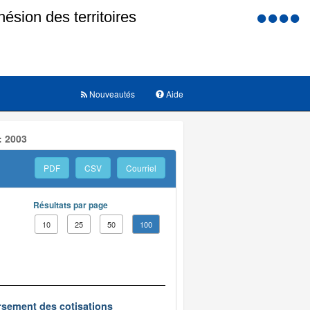
Menu
d'accessi
Nouveautés
Aide
: 2003
PDF
CSV
Courriel
Résultats par page
10
25
50
100
oursement des cotisations