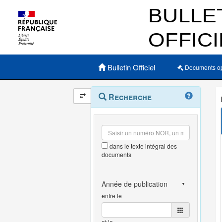
Menu principal
Bulletin Officiel
Documents o
Navigation
Menu
Recherche
contextuel
et
outils
annexes
dans le texte intégral des
documents
entre le
et le