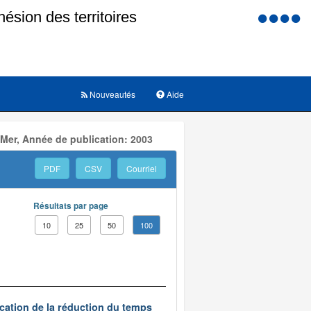
Menu
d'accessi
Nouveautés
Aide
 Mer, Année de publication: 2003
PDF
CSV
Courriel
Résultats par page
10
25
50
100
ication de la réduction du temps