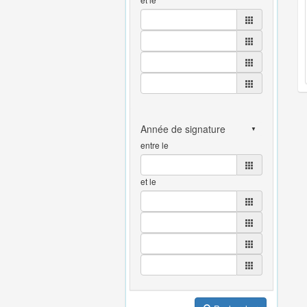
entre le
et le