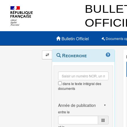
Menu principal
Bulletin Officiel
Documents o
Navigation
Menu
Recherche
contextuel
et
outils
annexes
dans le texte intégral des
documents
entre le
et le