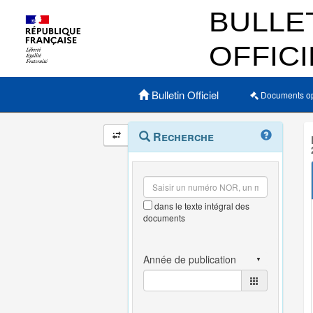
Menu principal
Bulletin Officiel
Documents o
Navigation
Menu
Recherche
contextuel
et
outils
annexes
dans le texte intégral des
documents