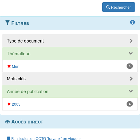
Rechercher
Filtres
Type de document
Thématique
Mer
4
Mots clés
Année de publication
2003
4
Accès direct
Fascicules du CCTG "travaux" en vigueur