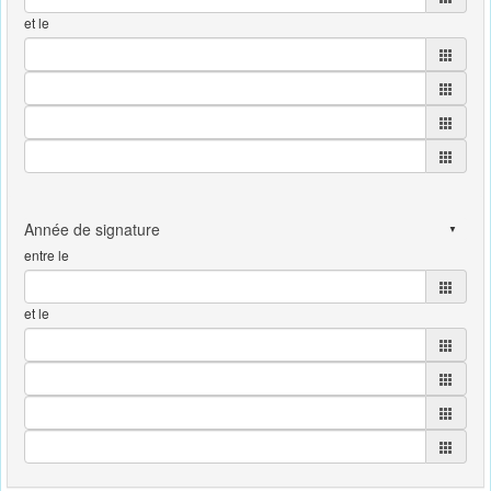
et le
entre le
et le