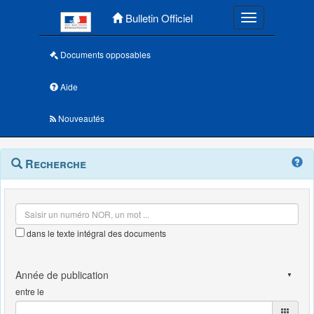
Menu principal
Bulletin Officiel
Toggle navigatio
Documents opposables
Aide
Nouveautés
Navigation
Menu
Recherche
contextuel
et
outils
annexes
dans le texte intégral des documents
entre le