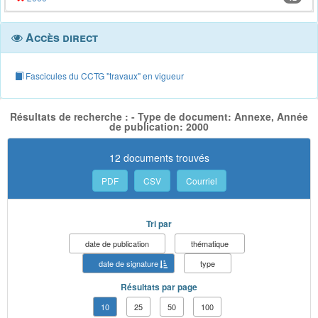
Accès direct
Fascicules du CCTG "travaux" en vigueur
Résultats de recherche : - Type de document: Annexe, Année
de publication: 2000
12 documents trouvés
PDF
CSV
Courriel
Tri par
date de publication
thématique
date de signature
type
Résultats par page
10
25
50
100