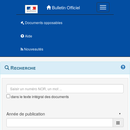
Menu principal
Bulletin Officiel
Toggle navigatio
Documents opposables
Aide
Nouveautés
Navigation
Menu
Recherche
contextuel
et
outils
annexes
dans le texte intégral des documents