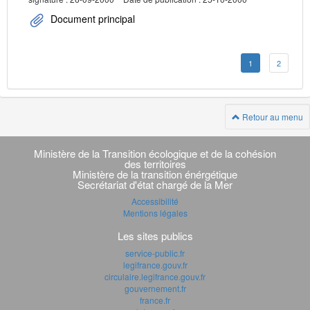
Document principal
1
2
Retour au menu
Navigation
transverse
Ministère de la Transition écologique et de la cohésion
des territoires
Ministère de la transition énérgétique
Secrétariat d'état chargé de la Mer
Accessibilité
Mentions légales
Les sites publics
service-public.fr
legifrance.gouv.fr
circulaire.legifrance.gouv.fr
gouvernement.fr
france.fr