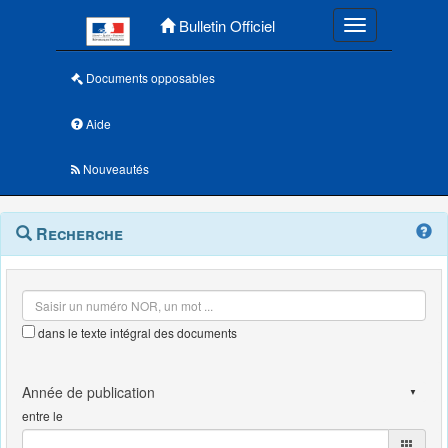
Menu principal
Bulletin Officiel
Toggle navigatio
Documents opposables
Aide
Nouveautés
Navigation
Menu
Recherche
contextuel
et
outils
annexes
dans le texte intégral des documents
entre le