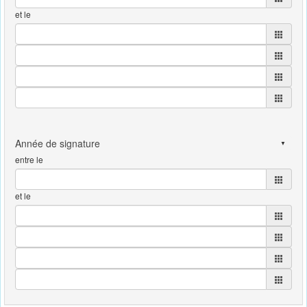
et le
entre le
et le