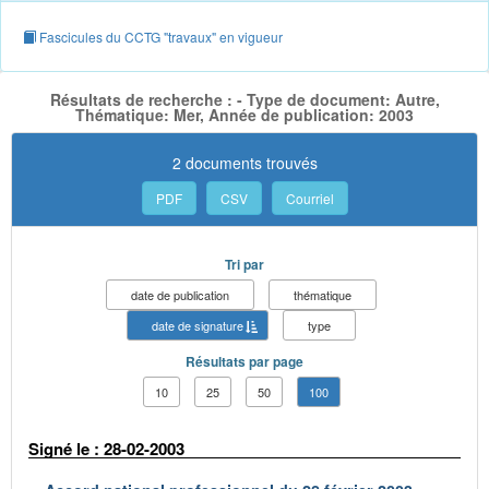
Fascicules du CCTG "travaux" en vigueur
Résultats de recherche : - Type de document: Autre,
Thématique: Mer, Année de publication: 2003
2 documents trouvés
PDF
CSV
Courriel
Tri par
date de publication
thématique
date de signature
type
Résultats par page
10
25
50
100
Signé le : 28-02-2003