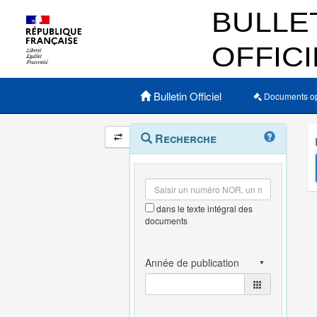
Menu principal
Bulletin Officiel
Documents o
Navigation
Menu
Recherche
contextuel
et
outils
annexes
dans le texte intégral des
documents