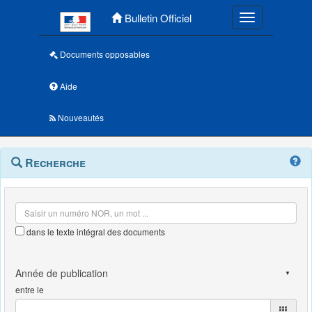
Menu principal
Bulletin Officiel
Toggle navigatio
Documents opposables
Aide
Nouveautés
Navigation
Menu
Recherche
contextuel
et
outils
annexes
dans le texte intégral des documents
entre le