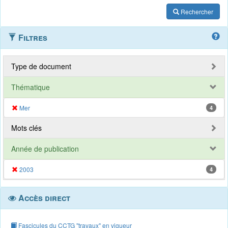
Rechercher
Filtres
Type de document
Thématique
Mer
4
Mots clés
Année de publication
2003
4
Accès direct
Fascicules du CCTG "travaux" en vigueur