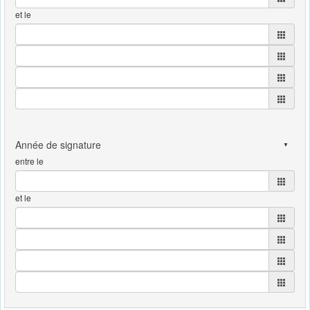
et le
entre le
et le