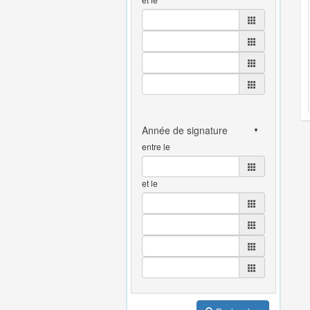
entre le
et le