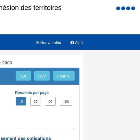
Menu
d'accessi
Nouveautés
Aide
: 2003
PDF
CSV
Courriel
Résultats par page
10
25
50
100
oursement des cotisations