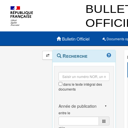
Menu principal
Bulletin Officiel
Documents o
Navigation
Menu
Recherche
contextuel
et
outils
annexes
dans le texte intégral des
documents
entre le
et le