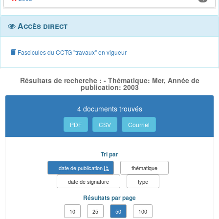
Accès direct
Fascicules du CCTG "travaux" en vigueur
Résultats de recherche : - Thématique: Mer, Année de
publication: 2003
4 documents trouvés
PDF
CSV
Courriel
Tri par
date de publication
thématique
date de signature
type
Résultats par page
10
25
50
100