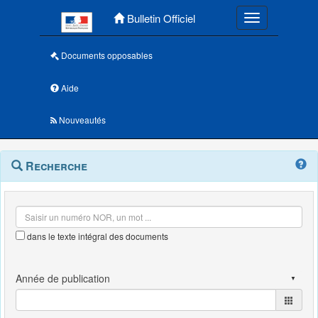
Menu principal
Bulletin Officiel
Toggle navigatio
Documents opposables
Aide
Nouveautés
Navigation
Menu
Recherche
contextuel
et
outils
annexes
dans le texte intégral des documents