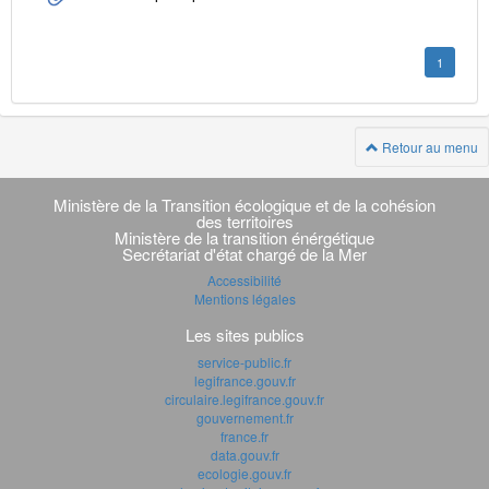
1
Retour au menu
Navigation
transverse
Ministère de la Transition écologique et de la cohésion
des territoires
Ministère de la transition énérgétique
Secrétariat d'état chargé de la Mer
Accessibilité
Mentions légales
Les sites publics
service-public.fr
legifrance.gouv.fr
circulaire.legifrance.gouv.fr
gouvernement.fr
france.fr
data.gouv.fr
ecologie.gouv.fr