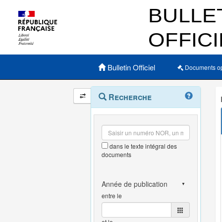
Menu principal
Bulletin Officiel
Documents o
Navigation
Menu
Recherche
contextuel
et
outils
annexes
dans le texte intégral des
documents
entre le
et le