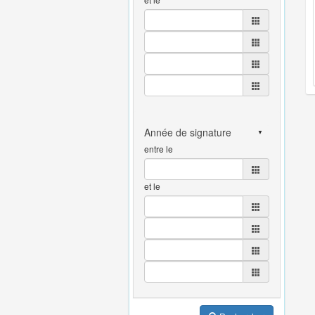
entre le
et le