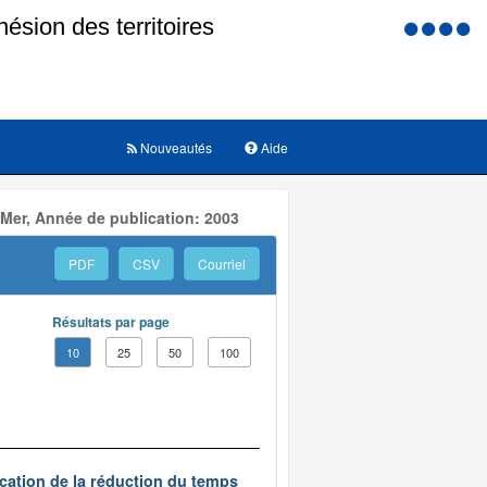
Menu
d'accessi
Nouveautés
Aide
 Mer, Année de publication: 2003
PDF
CSV
Courriel
Résultats par page
10
25
50
100
ication de la réduction du temps