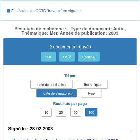
Fascicules du CCTG "travaux" en vigueur
Résultats de recherche : - Type de document: Autre,
Thématique: Mer, Année de publication: 2003
2 documents trouvés
PDF
CSV
Courriel
Tri par
date de publication
thématique
date de signature
type
Résultats par page
10
25
50
100
Signé le : 28-02-2003