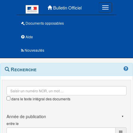
Menu principal
Bulletin Officiel
Toggle navigatio
Documents opposables
Aide
Nouveautés
Navigation
Menu
Recherche
contextuel
et
outils
annexes
dans le texte intégral des documents
entre le