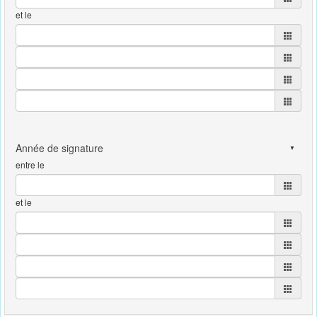
et le
entre le
et le