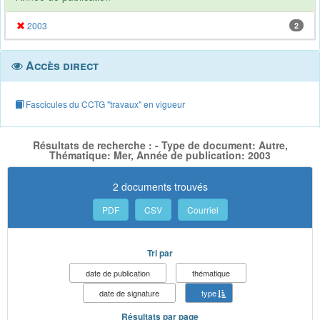
2003
2
Accès direct
Fascicules du CCTG "travaux" en vigueur
Résultats de recherche : - Type de document: Autre,
Thématique: Mer, Année de publication: 2003
2 documents trouvés
PDF
CSV
Courriel
Tri par
date de publication
thématique
date de signature
type
Résultats par page