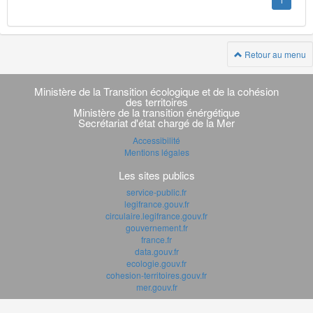
1
Retour au menu
Navigation
transverse
Ministère de la Transition écologique et de la cohésion
des territoires
Ministère de la transition énérgétique
Secrétariat d'état chargé de la Mer
Accessibilité
Mentions légales
Les sites publics
service-public.fr
legifrance.gouv.fr
circulaire.legifrance.gouv.fr
gouvernement.fr
france.fr
data.gouv.fr
ecologie.gouv.fr
cohesion-territoires.gouv.fr
mer.gouv.fr