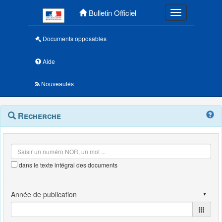
Menu principal
Bulletin Officiel
Toggle navigatio
Documents opposables
Aide
Nouveautés
Navigation
Menu
Recherche
contextuel
et
outils
annexes
dans le texte intégral des documents