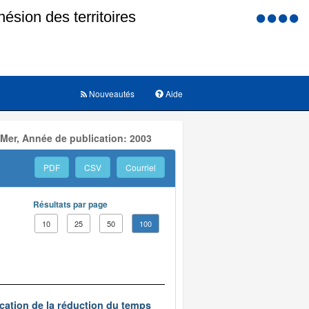
Menu
d'accessi
Nouveautés
Aide
 Mer, Année de publication: 2003
PDF
CSV
Courriel
Résultats par page
10
25
50
100
ication de la réduction du temps