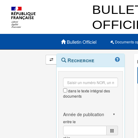
Menu principal
Bulletin Officiel
Documents o
Navigation
Menu
Recherche
contextuel
et
outils
annexes
dans le texte intégral des
documents
entre le
et le