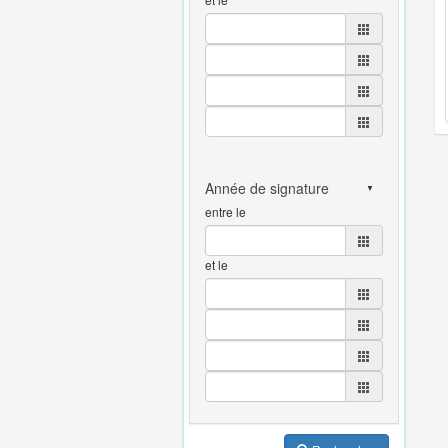
entre le
et le