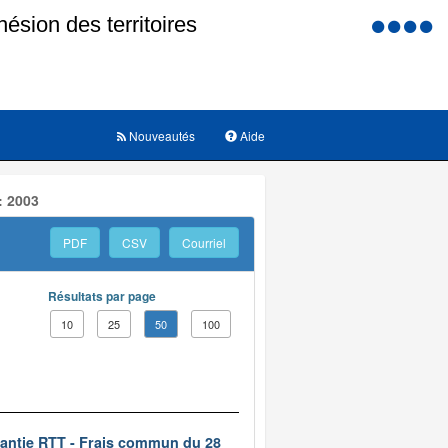
Menu
d'accessi
Nouveautés
Aide
: 2003
PDF
CSV
Courriel
Résultats par page
10
25
50
100
rantie RTT - Frais commun du 28