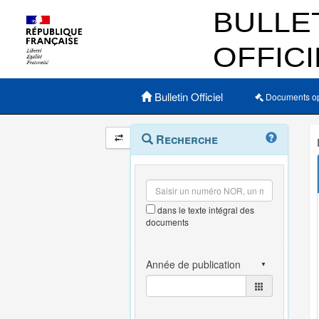
Menu principal
Bulletin Officiel
Documents o
Navigation
Menu
Recherche
contextuel
et
outils
annexes
dans le texte intégral des
documents