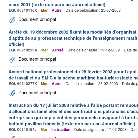
mars 2001 (texte non paru au Journal officiel)
EQUH0310116X
Mer
Autre
Date de publication : 25-07-2003
Document principal
Arrêté du 19 décembre 2002 fixant les modalités d'organisati
d'aptitude au professorat technique de l'enseignement marit
officiel)
EQUH0210223A
Mer
Arrêté
Date de signature : 19-12-2002
Date de 
Document principal
Accord national professionnel du 28 février 2003 pour l'appl
de travail et du SMIC à la pêche maritime hauturière (texte no
EQUH0310277X
Mer
Autre
Date de signature : 28-02-2003
Date de p
Document principal
Instruction du 17 juillet 2003 relative à l'aide portant remb
d'allocations familiales et des contributions patronales d'
entreprises qui emploient des personnels naviguant à bord
battant pavillon français (texte non paru au Journal officiel)
EQUK0310154J
Mer
Instruction
Date de signature : 17-07-2003
Date