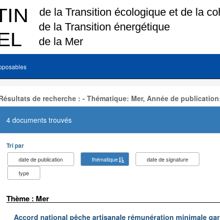
pposables
Résultats de recherche : - Thématique: Mer, Année de publication
4 documents trouvés
Tri par
date de publication
thématique
date de signature
type
Thème : Mer
Accord national pêche artisanale rémunération minimale ga