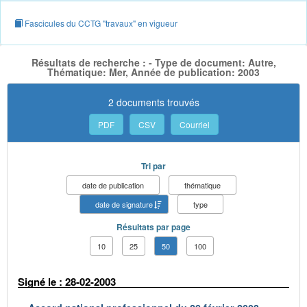
Fascicules du CCTG "travaux" en vigueur
Résultats de recherche : - Type de document: Autre,
Thématique: Mer, Année de publication: 2003
2 documents trouvés
PDF
CSV
Courriel
Tri par
date de publication
thématique
date de signature
type
Résultats par page
10
25
50
100
Signé le : 28-02-2003