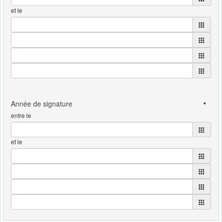
et le
entre le
et le