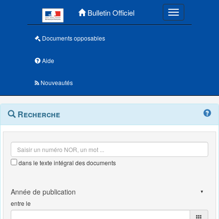
Menu principal
Bulletin Officiel
Toggle navigatio
Documents opposables
Aide
Nouveautés
Navigation
Menu
Recherche
contextuel
et
outils
annexes
dans le texte intégral des documents
entre le