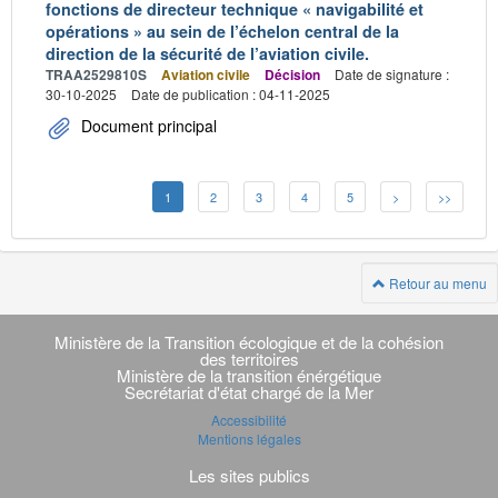
fonctions de directeur technique « navigabilité et
opérations » au sein de l’échelon central de la
direction de la sécurité de l’aviation civile.
TRAA2529810S
Aviation civile
Décision
Date de signature :
30-10-2025
Date de publication : 04-11-2025
Document principal
1
2
3
4
5
>
>>
Retour au menu
Navigation
transverse
Ministère de la Transition écologique et de la cohésion
des territoires
Ministère de la transition énérgétique
Secrétariat d'état chargé de la Mer
Accessibilité
Mentions légales
Les sites publics