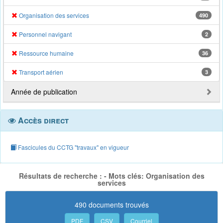
Organisation des services
490
Personnel navigant
2
Ressource humaine
36
Transport aérien
3
Année de publication
Accès direct
Fascicules du CCTG "travaux" en vigueur
Résultats de recherche : - Mots clés: Organisation des
services
490 documents trouvés
PDF
CSV
Courriel