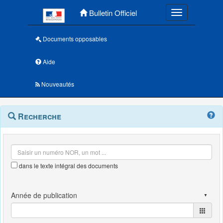
Menu principal
Bulletin Officiel
Toggle navigatio
Documents opposables
Aide
Nouveautés
Navigation
Menu
Recherche
contextuel
et
outils
annexes
dans le texte intégral des documents